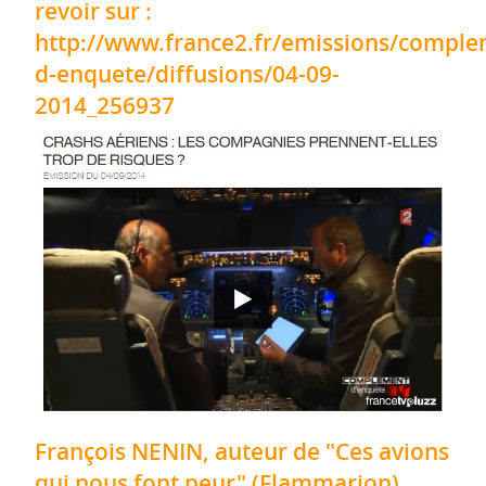
revoir sur :
http://www.france2.fr/emissions/comple
d-enquete/diffusions/04-09-
2014_256937
François NENIN, auteur de "Ces avions
qui nous font peur" (Flammarion)