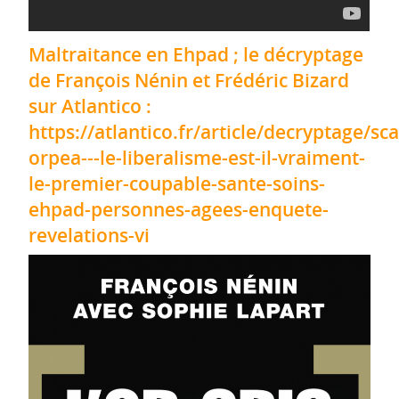
Maltraitance en Ehpad ; le décryptage
de François Nénin et Frédéric Bizard
sur Atlantico :
https://atlantico.fr/article/decryptage/sc
orpea---le-liberalisme-est-il-vraiment-
le-premier-coupable-sante-soins-
ehpad-personnes-agees-enquete-
revelations-vi