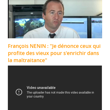
François NENIN : "Je dénonce ceux qui
profite des vieux pour s'enrichir dans
la maltraitance"