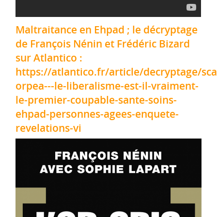
Maltraitance en Ehpad ; le décryptage
de François Nénin et Frédéric Bizard
sur Atlantico :
https://atlantico.fr/article/decryptage/sc
orpea---le-liberalisme-est-il-vraiment-
le-premier-coupable-sante-soins-
ehpad-personnes-agees-enquete-
revelations-vi