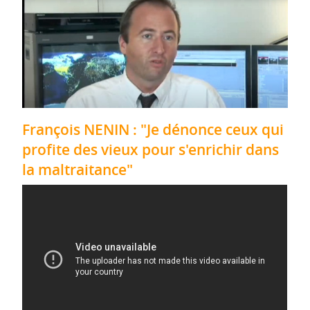
François NENIN : "Je dénonce ceux qui
profite des vieux pour s'enrichir dans
la maltraitance"