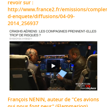
revoir sur :
http://www.france2.fr/emissions/comple
d-enquete/diffusions/04-09-
2014_256937
François NENIN, auteur de "Ces avions
qui nous font peur" (Flammarion)