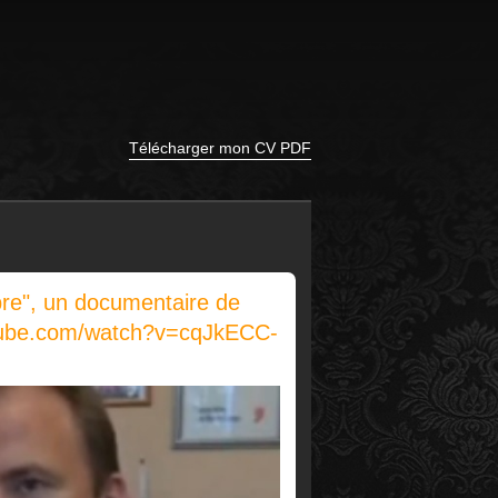
Télécharger mon CV PDF
ibre", un documentaire de
outube.com/watch?v=cqJkECC-