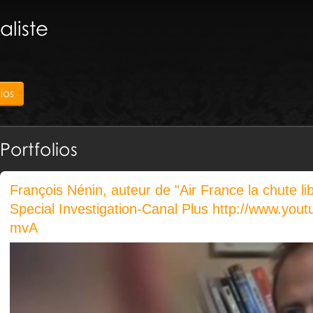
aliste
lios
Portfolios
François Nénin, auteur de "Air France la chute l
Special Investigation-Canal Plus http://www.y
mvA