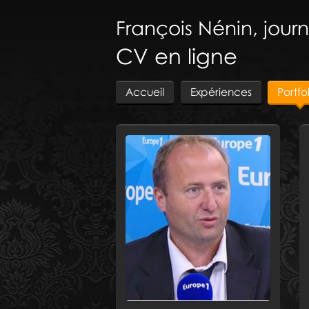
François
Nénin, journ
CV en ligne
Accueil
Expériences
Portfo