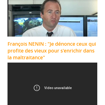
François NENIN : "Je dénonce ceux qui
profite des vieux pour s'enrichir dans
la maltraitance"