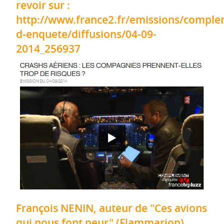
revoir sur :
http://www.france2.fr/emissions/comple
d-enquete/diffusions/04-09-
2014_256937
François NENIN, auteur de "Ces avions
qui nous font peur" (Flammarion)