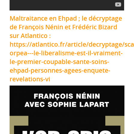
Maltraitance en Ehpad ; le décryptage
de François Nénin et Frédéric Bizard
sur Atlantico :
https://atlantico.fr/article/decryptage/sc
orpea---le-liberalisme-est-il-vraiment-
le-premier-coupable-sante-soins-
ehpad-personnes-agees-enquete-
revelations-vi