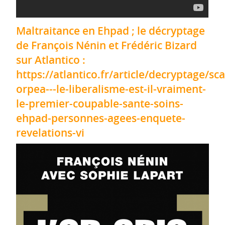
Maltraitance en Ehpad ; le décryptage
de François Nénin et Frédéric Bizard
sur Atlantico :
https://atlantico.fr/article/decryptage/sc
orpea---le-liberalisme-est-il-vraiment-
le-premier-coupable-sante-soins-
ehpad-personnes-agees-enquete-
revelations-vi