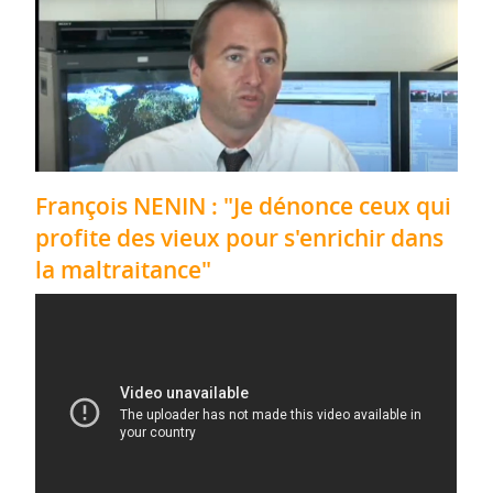
François NENIN : "Je dénonce ceux qui
profite des vieux pour s'enrichir dans
la maltraitance"