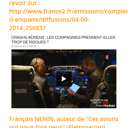
revoir sur :
http://www.france2.fr/emissions/comple
d-enquete/diffusions/04-09-
2014_256937
François NENIN, auteur de "Ces avions
qui nous font peur" (Flammarion)