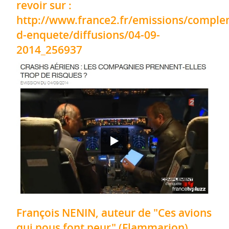
revoir sur :
http://www.france2.fr/emissions/comple
d-enquete/diffusions/04-09-
2014_256937
François NENIN, auteur de "Ces avions
qui nous font peur" (Flammarion)