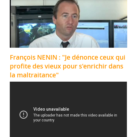
François NENIN : "Je dénonce ceux qui
profite des vieux pour s'enrichir dans
la maltraitance"