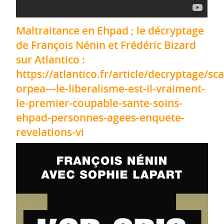
Maltraitance en Ehpad ; le décryptage
de François Nénin et Frédéric Bizard
sur Atlantico :
https://atlantico.fr/article/decryptage/sc
orpea---le-liberalisme-est-il-vraiment-
le-premier-coupable-sante-soins-
ehpad-personnes-agees-enquete-
revelations-vi